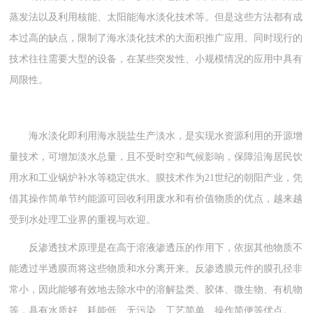
蒸发法以及利用核能、太阳能海水淡化技术等。但是这些方法都有成
本过高的缺点，限制了海水淡化技术的大面积推广应用。同时现行的
技术往往需要大型的设备，在某些突发性、小规模情况的应用中具有
局限性。
海水淡化即利用海水脱盐生产淡水，是实现水资源利用的开源增
量技术，可增加淡水总量，且不受时空和气候影响，保障沿海居民饮
用水和工业锅炉补水等稳定供水。膜技术作为21世纪的朝阳产业，凭
借其操作简单节约能源可回收利用废水和有价值物质的优点，越来越
受到水处理工业界的重视与欢迎。
反渗透技术原理是在高于溶液渗透压的作用下，依据其他物质不
能透过半透膜而将这些物质和水分离开来。反渗透膜元件的膜孔径非
常小，因此能够有效地去除水中的溶解盐类、胶体、微生物、有机物
等，具有水质好、耗能低、无污染、工艺简单、操作简便等优点。