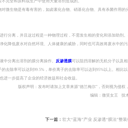
不完全和原料或生产中使用大量溶剂造成的。
对微生物是有毒有害的，如卤素化合物、硝基化合物、具有杀菌作用的
行分离，并且这过程是一种物理过程，不需发生相的变化和添加助剂。
净化降低废水对自然环境、人体健康的威胁，同时也可高效将废水中的污
液中分离出溶剂的膜分离操作。
反渗透膜
可以阻挡溶解的无机分子以及相
的去除率可以达到99.5%，单价离子的去除率可以达到95%以上。相比
也进一步提高了企业的经济效益和社会收益。
版权声明：发布时请加上文章来源“德兰梅尔”，否则视为侵权
编辑：微笑女王 技术
下一篇：
壮大“蓝海”产业 反渗透“膜法”整