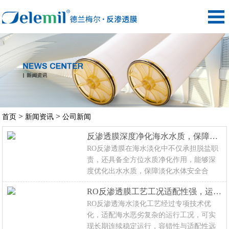
>
>
首页
新闻资讯
公司新闻
反渗透膜深度净化海水水质，保障出水安全可用
RO反渗透膜在海水淡化中不仅承担脱盐职
责，还具备全方位水质净化作用，能够深
度优化出水水质，保障淡化水体安全合
规。
RO反渗透膜工艺工况适配性强，运行稳定性高
RO反渗透海水淡化工艺经过专项技术优
化，适配海水恶劣复杂的运行工况，可实
现长期连续稳定运行，容错性与适配性远