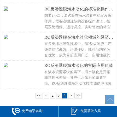
超传统工艺。
RO反渗透膜海水淡化的标准化操作方式
想要让RO反渗透膜在海水淡化中稳定发挥
作用，需要遵循规范的设备操作逻辑，按
照系统启停、运行调控、实时管控的标准
化流程作业。
RO反渗透膜在海水淡化领域的经济与实用价值
在各类海水淡化技术中，RO反渗透膜工艺
凭借简洁高效、运维便捷、能耗节约的综
合优势，成为目前应用广泛、实用性强的
淡化技术。
RO反渗透膜海水淡化的实际应用价值
在淡水资源紧缺的当下，海水淡化是开拓
非常规水资源、补充供水体系的重要途
径。RO反渗透膜海水淡化技术凭借净化效
果，打破了海水无法直接利用的局限，为
沿海城市、海岛
<<
<
2
3
4
>
>>
免费电话咨询
免费获取方案